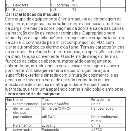
6
13
Peso total
quilograma
960
14
Ruído
≤dB
75
Características da máquina:
Este grupo de equipamento é uma máquina de embalagem do
recipiente, que possa automaticamente abrir caixas, materiais
da carga, orelhas da dobra, páginas da dobra e saída das caixas
da inserção então as caixas terminadas. É apropriado para
vários tipos e especificações de máquinas de empacotamento
da caixa. É controlado pelo microcomputador do PLC, com
alerta automático do alarme e da falha. Tem as características
do controle de relação homem-máquina, da operação simples e
da manutenção conveniente. O sistema de selagem tem as
funções da caixa de abertura, material de carregamento,
dobrando-se, introduzindo a caixa, caixa de selagem e assim
por diante. A fuselagem é feita da construção de aço, a
superfície exterior é pintada com pintura de cozimento, e as
peças que tocam na caixa de cor são feitas toda de aço
inoxidável e de alumínio de alta qualidade. A superfície é
lustrada, que tem uma aparência bonita e não polui o ambiente.
Lista acessória da máquina:
Não.
Nome
Tipo
Feito dentro
1
O corpo principal
De aço inoxidável
China
2
elementos
Schneider/OMRON
francês/japão
elétricos
3
pneumático
AIRTAC
Empreendimento
misto
4
Rolamento
Luoyang
China
5
servo motor
Panasonic
JAPÃO