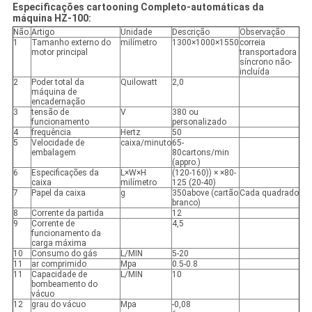
Especificações cartooning Completo-automáticas da
máquina HZ-100:
Não.
Artigo
Unidade
Descrição
Observação
1
Tamanho externo do
milímetro
1300×1000×1550
correia
motor principal
transportadora
síncrono não-
incluída
2
Poder total da
Quilowatt
2,0
máquina de
encadernação
3
tensão de
V
380 ou
funcionamento
personalizado
4
frequência
Hertz
50
5
Velocidade de
caixa/minuto
65-
embalagem
80cartons/min
(appro.)
6
Especificações da
L×W×H
(120-160)) × ×80-
caixa
milímetro
125 (20-40)
7
Papel da caixa
g
350above (cartão
Cada quadrado
branco)
8
Corrente da partida
12
9
Corrente de
4,5
funcionamento da
carga máxima
10
Consumo do gás
L/MIN
5-20
11
ar comprimido
Mpa
0.5-0.8
11
Capacidade de
L/MIN
10
bombeamento do
vácuo
12
grau do vácuo
Mpa
-0,08