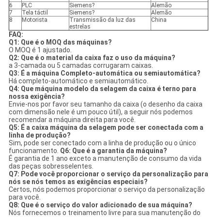
6
PLC
Siemens?
Alemão
7
Tela táctil
Siemens?
Alemão
8
Motorista
Transmissão da luz das
China
estrelas
FAQ:
Q1: Que é o MOQ das máquinas?
O MOQ é 1 ajustado.
Q2: Que é o material da caixa faz o uso da máquina?
a 3-camada ou 5 camadas corrugaram caixas.
Q3: É a máquina Completo-automática ou semiautomática?
Há completo-automático e semiautomático.
Q4: Que máquina modelo da selagem da caixa é terno para
nossa exigência?
Envie-nos por favor seu tamanho da caixa (o desenho da caixa
com dimensão nele é um pouco útil), a seguir nós podemos
recomendar a máquina direita para você.
Q5: É a caixa máquina da selagem pode ser conectada com a
linha de produção?
Sim, pode ser conectado com a linha de produção ou o único
funcionamento.
Q6: Que é a garantia da máquina?
É garantia de 1 ano exceto a manutenção de consumo da vida
das peças sobresselentes.
Q7: Pode você proporcionar o serviço da personalização para
nós se nós temos as exigências especiais?
Certos, nós podemos proporcionar o serviço da personalização
para você.
Q8: Que é o serviço do valor adicionado de sua máquina?
Nós fornecemos o treinamento livre para sua manutenção do