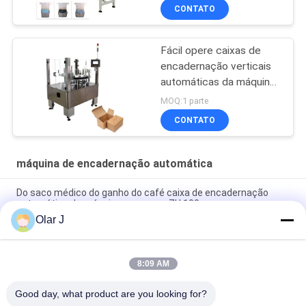
CONTATO
Fácil opere caixas de
encadernação verticais
automáticas da máquina
20-50/minuto
MOQ:1 parte
CONTATO
máquina de encadernação automática
Do saco médico do ganho do café caixa de encadernação
automática da máquina que grava ZH 100
Olar J
Máquina de embalagem totalmente automático da caixa do
microcomputador do PLC que grava KXZ 250B
8:09 AM
Máscara de enchimento de encadernação automática do
preservativo da caixa da máquina da máscara
Good day, what product are you looking for?