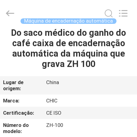
Xian
Yang
Chic
Machinery
Co.,
Máquina de encadernação automática
Ltd..
All
Rights
Do saco médico do ganho do
INÍCIO
Reserved.
café caixa de encadernação
PRODUTOS
automática da máquina que
grava ZH 100
SOBRE
NÓS
Lugar de
China
origem:
VISITA
Marca:
CHIC
À
Certificação:
CE ISO
FÁBRICA
Número do
ZH-100
modelo: