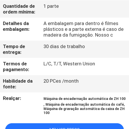
CONTROLE
Quantidade de
1 parte
ordem mínima:
DE
QUALIDADE
Detalhes da
A embalagem para dentro é filmes
embalagem:
plásticos e a parte externa é caso de
madeira da fumigação. Nosso c
CONTACTE-
Tempo de
30 dias de trabalho
NOS
entrega:
Termos de
L/C, T/T, Western Union
NOTÍCIAS
pagamento:
Habilidade da
20 PCes /month
fonte:
CASOS
Realçar:
Máquina de encadernação automática de ZH 100
,
,
Máquina de encadernação automática do café
SOLICITE UM
Máquina de gravação automática da caixa de ZH
100
ORÇAMENTO