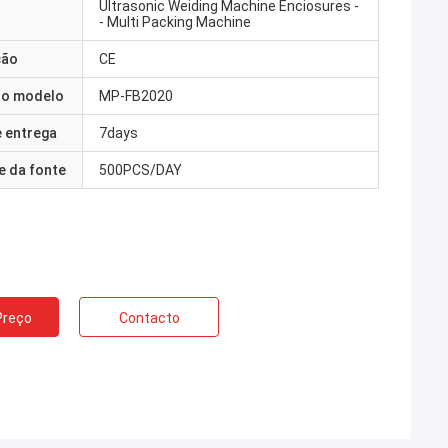
Ultrasonic Weiding Machine Enciosures -
- Multi Packing Machine
ção
CE
o modelo
MP-FB2020
 entrega
7days
e da fonte
500PCS/DAY
Preço
Contacto