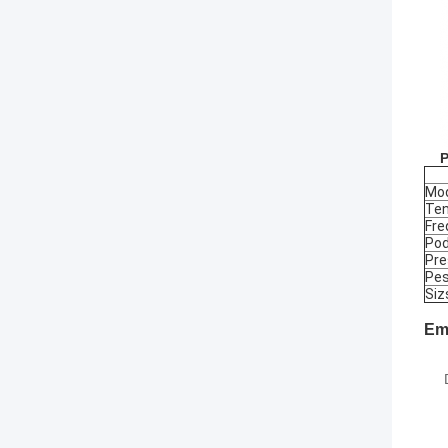
P
Mod
Te
Fre
Pod
Pre
Pe
Siz
Em
D