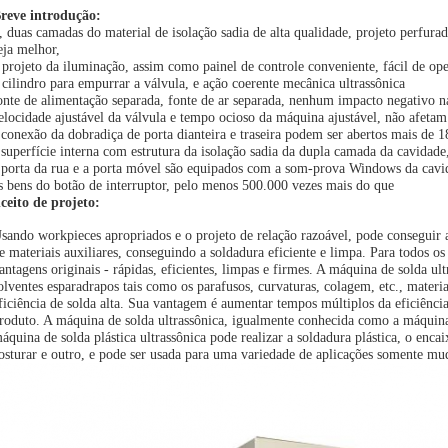
reve introdução:
, duas camadas do material de isolação sadia de alta qualidade, projeto perfur
eja melhor,
 projeto da iluminação, assim como painel de controle conveniente, fácil de op
 cilindro para empurrar a válvula, e ação coerente mecânica ultrassônica
onte de alimentação separada, fonte de ar separada, nenhum impacto negativo n
elocidade ajustável da válvula e tempo ocioso da máquina ajustável, não afetam 
 conexão da dobradiça de porta dianteira e traseira podem ser abertos mais de 18
 superfície interna com estrutura da isolação sadia da dupla camada da cavidade
 porta da rua e a porta móvel são equipados com a som-prova Windows da cav
s bens do botão de interruptor, pelo menos 500.000 vezes mais do que
ceito de projeto:
sando workpieces apropriados e o projeto de relação razoável, pode conseguir a
e materiais auxiliares, conseguindo a soldadura eficiente e limpa. Para todos os
antagens originais - rápidas, eficientes, limpas e firmes. A máquina de solda ult
olventes esparadrapos tais como os parafusos, curvaturas, colagem, etc., materi
ficiência de solda alta. Sua vantagem é aumentar tempos múltiplos da eficiênci
roduto. A máquina de solda ultrassônica, igualmente conhecida como a máquina d
áquina de solda plástica ultrassônica pode realizar a soldadura plástica, o encai
osturar e outro, e pode ser usada para uma variedade de aplicações somente mu