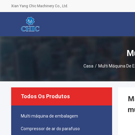
Xian Yang Chic Machinery Co., Ltd.
M
Casa
/
Multi Máquina De
Todos Os Produtos
M
mu
Multi máquina de embalagem
Compressor de ar do parafuso