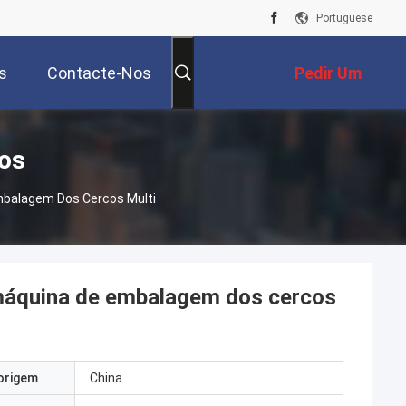
Portuguese
s
Contacte-Nos
Pedir Um
Orçamento
os
mbalagem Dos Cercos Multi
máquina de embalagem dos cercos
origem
China