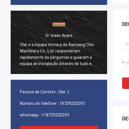
DE
Sr. Isaac Asare
Olar e a equipa técnica da Xianyang Chic
Olar e
Machinery Co., Ltd. responderam
Machin
rapidamente às perguntas e guiaram a
rapida
equipa de instalação através de tudo.e
equipa
estamos felizes com esta compra.
estamo
Pessoa de Contato :
Olar J
Número de telefone :
18729220293
whatsapp :
+18729220293
DE