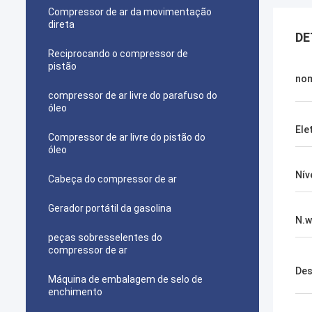
Compressor de ar da movimentação
direta
DE
Reciprocando o compressor de
pistão
no
compressor de ar livre do parafuso do
óleo
Ele
Compressor de ar livre do pistão do
óleo
Nív
Cabeça do compressor de ar
Gerador portátil da gasolina
N.w
peças sobresselentes do
compressor de ar
Des
Máquina de embalagem de selo de
enchimento