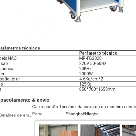
arâmetros técnicos
Parâmetro técnico
elo NÃO.
MP-FB2020
nsão
220V 50-60Hz
quência
20KHz
er
2000W
ssão de ar
4-6Kg/cm*2
so
125Kg
s
850*700*1650mm
pacotamento & envio
Caixa padrão 1pcs/box da caixa ou da madeira comp
Porto
Shanghai/Ningbo
etalhes de empacotamento