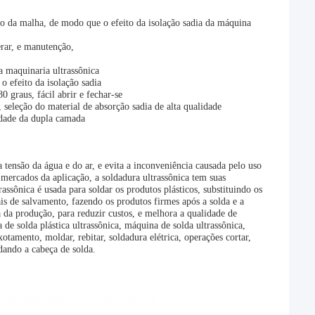
ado da malha, de modo que o efeito da isolação sadia da máquina
erar, e manutenção,
a maquinaria ultrassônica
o efeito da isolação sadia
0 graus, fácil abrir e fechar-se
, seleção do material de absorção sadia de alta qualidade
idade da dupla camada
 tensão da água e do ar, e evita a inconveniência causada pelo uso
 mercados da aplicação, a soldadura ultrassônica tem suas
rassônica é usada para soldar os produtos plásticos, substituindo os
ais de salvamento, fazendo os produtos firmes após a solda e a
a da produção, para reduzir custos, e melhora a qualidade de
e solda plástica ultrassônica, máquina de solda ultrassônica,
xotamento, moldar, rebitar, soldadura elétrica, operações cortar,
dando a cabeça de solda.