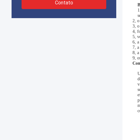
Contato
B
1
s
2, o
3, o
4, f
5, v
6, a
7, a
8, a
9, o
Con
U
d
v
s
e
p
m
c