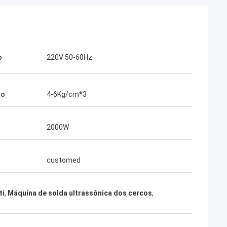
o
220V 50-60Hz
ão
4-6Kg/cm*3
2000W
customed
ti
,
Máquina de solda ultrassônica dos cercos
,