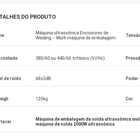
TALHES DO PRODUTO
Máquina ultrassônica Enciosures de
me
Tensã
Weiding -- Multi máquina de embalagem
tricidade
380/60 ou 440/60 trifásico (V//Hz)
Press
el de ruído
68±2dB
Poder
eigh
125kg
Cor
Máquina de embalagem da solda ultrassônica mul
tacar
máquina de solda 2000W ultrassônica