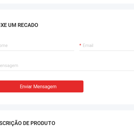
IXE UM RECADO
Sr. Isaac Asare
 a equipa técnica da Xianyang Chic
ery Co., Ltd. responderam
mente às perguntas e guiaram a
 de instalação através de tudo.e
s felizes com esta compra.
Enviar Mensagem
SCRIÇÃO DE PRODUTO